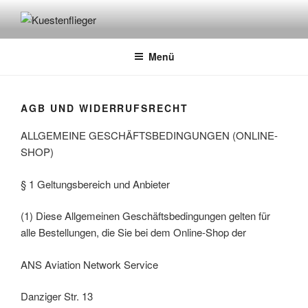
Zum
Inhalt
KUESTENFLIEGER
Fliegen Sie entlang der Weser und Oldenburg City – Jetzt Buchen
springen
Menü
AGB UND WIDERRUFSRECHT
ALLGEMEINE GESCHÄFTSBEDINGUNGEN (ONLINE-
SHOP)
§ 1 Geltungsbereich und Anbieter
(1) Diese Allgemeinen Geschäftsbedingungen gelten für
alle Bestellungen, die Sie bei dem Online-Shop der
ANS Aviation Network Service
Danziger Str. 13