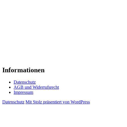
Seiten angeboten werden, gilt:
Wir betonen ausdrücklich, dass wir keinerlei Einfluss auf die
Gestaltung und die Inhalte aller gelinkten Seiten haben.
Deshalb distanzieren wir uns hiermit ausdrücklich von allen
Inhalten aller gelinkten Seiten auf unserer Homepage. Dies
Erklärung gilt für alle auf unserer Homepage ausgebrachte
Links und für alle Inhalte der Seiten, zu denen Links oder
Banner auf unserer Seite führen.
Informationen
Datenschutz
AGB und Widerrufsrecht
Impressum
Datenschutz
Mit Stolz präsentiert von WordPress