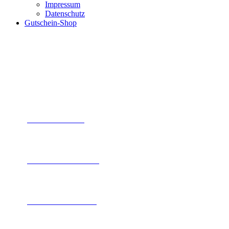
Impressum
Datenschutz
Gutschein-Shop
Interessante Wetter-Links:
www.wetter.com
www.wetteronline.de
www.windfinder.com