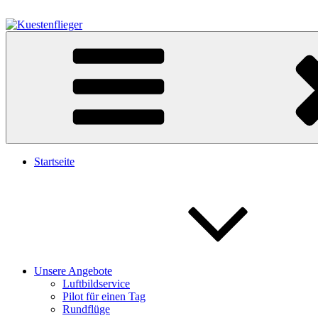
Zum
Inhalt
springen
Kuestenflieger
Fliegen Sie entlang der Weser und Oldenburg City – Jetzt Buchen
Startseite
Unsere Angebote
Luftbildservice
Pilot für einen Tag
Rundflüge