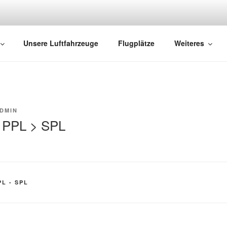
LIEGER
und Oldenburg City – Jetzt Buchen
Unsere Luftfahrzeuge
Flugplätze
Weiteres
DMIN
 PPL > SPL
L - SPL