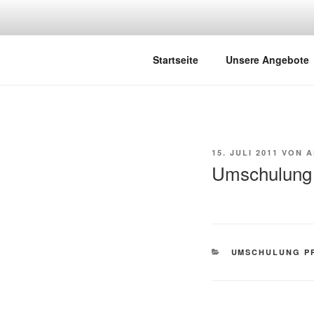
Zum
Inhalt
springen
KUESTENF
Fliegen Sie entlang der Weser 
Startseite
Unsere Angebote
VERÖFFENTLICHT
15. JULI 2011
VON
A
AM
Umschulung
KATEGORIEN
UMSCHULUNG PP