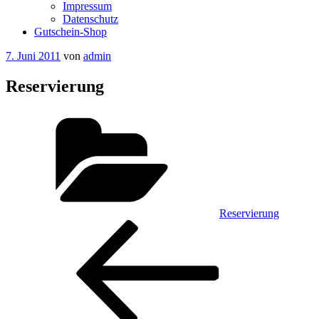
Impressum
Datenschutz
Gutschein-Shop
Veröffentlicht
7. Juni 2011
von
admin
am
Reservierung
Kategorien
Reservierung
Beitragsnavigation
Vorheriger
Beitrag